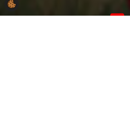
Du hast Fragen an uns?
Du hast eine Frage zur Arbeit der Gewerkschaft NGG
im Landesbezirk NRW?
Wir stehen Dir gerne mit Rat und Tat zur Seite.
NGG-Landesbezirk NRW
Willstätterstraße 13
40549 Düsseldorf