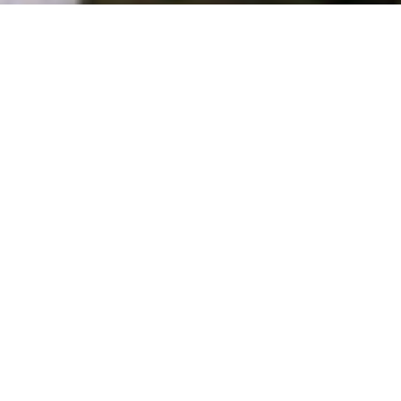
Du hast Fragen an uns?
Du hast eine Frage zur Arbeit der Gewerkschaft NGG
im Landesbezirk NRW?
Wir stehen Dir gerne mit Rat und Tat zur Seite.