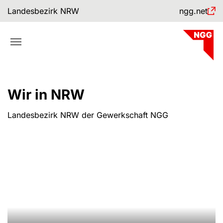
Skip to main navigation
Skip to main content
Skip to page footer
Landesbezirk NRW
ngg.net
Wir in NRW
Landesbezirk NRW der Gewerkschaft NGG