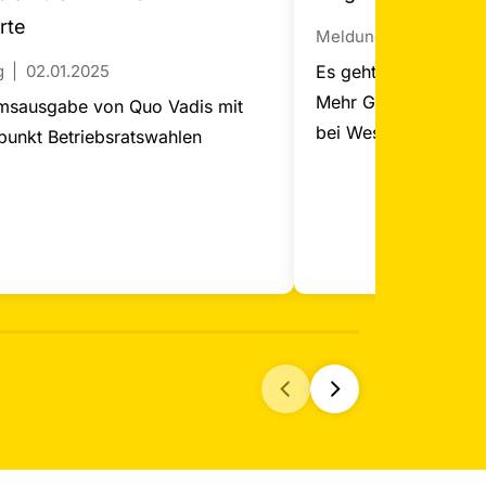
rte
Meldung
04.10.202
Es geht vorwärts in d
g
02.01.2025
Mehr Geld und besse
msausgabe von Quo Vadis mit
bei Westfleisch
unkt Betriebsratswahlen