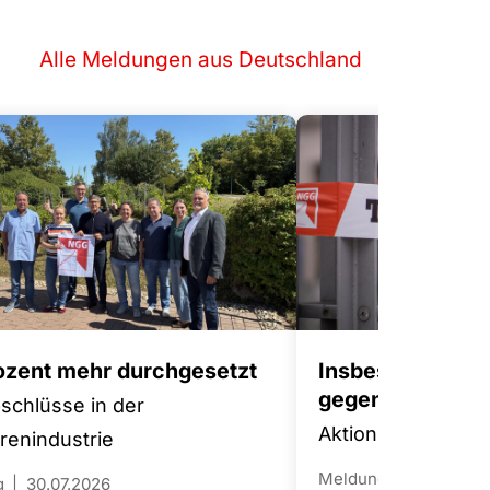
Alle Meldungen aus Deutschland
rozent mehr durchgesetzt
Insbesondere 
gegen Tariffluch
bschlüsse in der
Aktionsplan für m
enindustrie
Meldung
29.07.202
g
30.07.2026