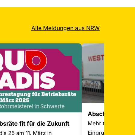
Alle Meldungen aus NRW
Abschluss bei W
bsräte fit für die Zukunft
Mehr Geld und be
Eingruppierung
is 25 am 11. März in